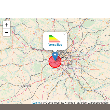
+
−
×
Versailles
Leaflet
| © Openstreetmap France | {attribution.OpenStreetMap}