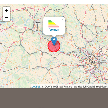
+
−
×
Vernon
Leaflet
| © Openstreetmap France | {attribution.OpenStreetMap}